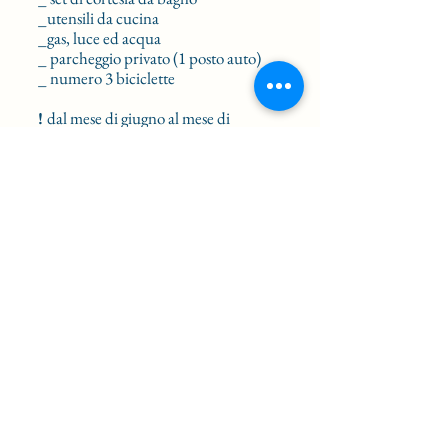
_utensili da cucina
_gas, luce ed acqua
_ parcheggio privato (1 posto auto)
_ numero 3 biciclette
!
dal mese di giugno al mese di
settembre la prenotazione deve essere
minimo di 4 notti
!
Il prezzo NON comprende:
_ pulizia finale di 70 euro
_ supplemento per animali domestici
di 50 euro (max 1 animale di piccola
taglia)
Nanin's Home
codice citra:
010060-LT-0122
www.nanins.home
@gmail.com">
www.nani
ns.home
@gmail.com